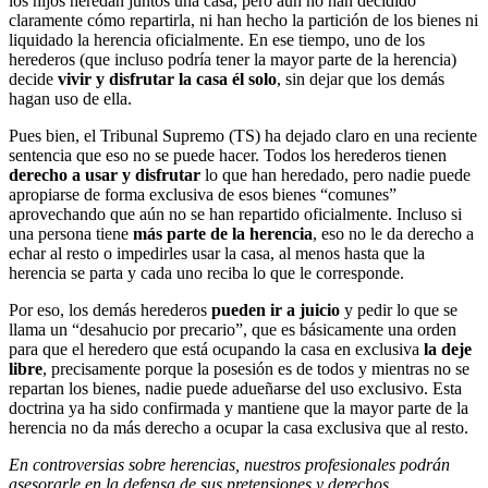
los hijos heredan juntos una casa, pero aún no han decidido
claramente cómo repartirla, ni han hecho la partición de los bienes ni
liquidado la herencia oficialmente. En ese tiempo, uno de los
herederos (que incluso podría tener la mayor parte de la herencia)
decide
vivir y disfrutar la casa él solo
, sin dejar que los demás
hagan uso de ella.
Pues bien, el Tribunal Supremo (TS) ha dejado claro en una reciente
sentencia que eso no se puede hacer. Todos los herederos tienen
derecho a usar y disfrutar
lo que han heredado, pero nadie puede
apropiarse de forma exclusiva de esos bienes “comunes”
aprovechando que aún no se han repartido oficialmente. Incluso si
una persona tiene
más parte de la herencia
, eso no le da derecho a
echar al resto o impedirles usar la casa, al menos hasta que la
herencia se parta y cada uno reciba lo que le corresponde.
Por eso, los demás herederos
pueden ir a juicio
y pedir lo que se
llama un “desahucio por precario”, que es básicamente una orden
para que el heredero que está ocupando la casa en exclusiva
la deje
libre
, precisamente porque la posesión es de todos y mientras no se
repartan los bienes, nadie puede adueñarse del uso exclusivo. Esta
doctrina ya ha sido confirmada y mantiene que la mayor parte de la
herencia no da más derecho a ocupar la casa exclusiva que al resto.
En controversias sobre herencias, nuestros profesionales podrán
asesorarle en la defensa de sus pretensiones y derechos.